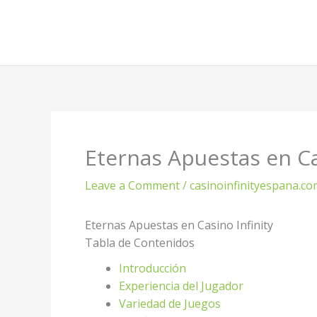
Skip
to
content
Eternas Apuestas en Ca
Leave a Comment
/
casinoinfinityespana.c
Eternas Apuestas en Casino Infinity
Tabla de Contenidos
Introducción
Experiencia del Jugador
Variedad de Juegos