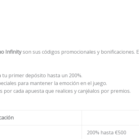
o Infinity
son sus códigos promocionales y bonificaciones. E
a tu primer depósito hasta un 200%.
eciales para mantener la emoción en el juego.
por cada apuesta que realices y canjéalos por premios.
cación
200% hasta €500