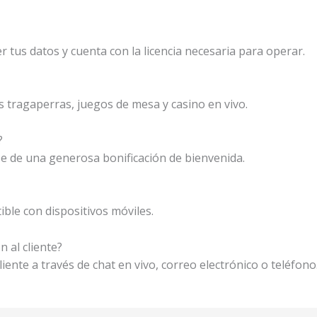
er tus datos y cuenta con la licencia necesaria para operar.
 tragaperras, juegos de mesa y casino en vivo.
?
se de una generosa bonificación de bienvenida.
ible con dispositivos móviles.
 al cliente?
liente a través de chat en vivo, correo electrónico o teléfono