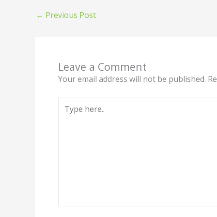
←
Previous Post
Leave a Comment
Your email address will not be published.
Re
Type
here..