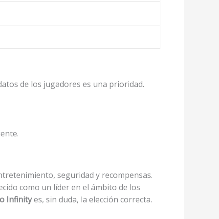
 datos de los jugadores es una prioridad.
ente.
ntretenimiento, seguridad y recompensas.
ecido como un líder en el ámbito de los
o Infinity
es, sin duda, la elección correcta.