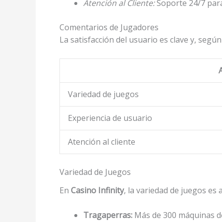
Atención al Cliente:
Soporte 24/7 para
Comentarios de Jugadores
La satisfacción del usuario es clave y, segú
Variedad de juegos
Experiencia de usuario
Atención al cliente
Variedad de Juegos
En
Casino Infinity
, la variedad de juegos e
Tragaperras:
Más de 300 máquinas de 