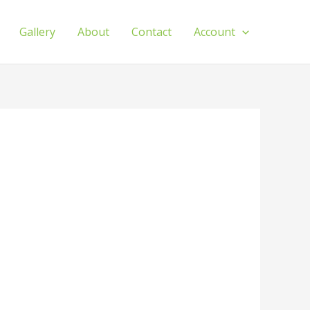
Gallery
About
Contact
Account