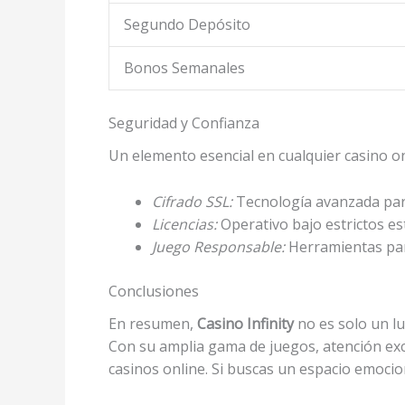
Segundo Depósito
Bonos Semanales
Seguridad y Confianza
Un elemento esencial en cualquier casino on
Cifrado SSL:
Tecnología avanzada para
Licencias:
Operativo bajo estrictos es
Juego Responsable:
Herramientas par
Conclusiones
En resumen,
Casino Infinity
no es solo un l
Con su amplia gama de juegos, atención exce
casinos online. Si buscas un espacio emocio