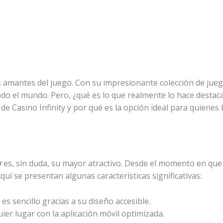
s amantes del juego. Con su impresionante colección de juego
odo el mundo. Pero, ¿qué es lo que realmente lo hace desta
 de Casino Infinity y por qué es la opción ideal para quiene
y
es, sin duda, su mayor atractivo. Desde el momento en que
í se presentan algunas características significativas:
es sencillo gracias a su diseño accesible.
ier lugar con la aplicación móvil optimizada.