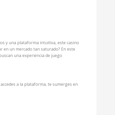
s y una plataforma intuitiva, este casino
car en un mercado tan saturado? En este
s buscan una experiencia de juego
 accedes a la plataforma, te sumerges en