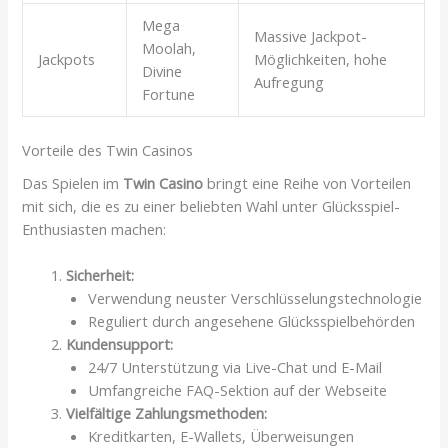
Mega
Massive Jackpot-
Moolah,
Jackpots
Möglichkeiten, hohe
Divine
Aufregung
Fortune
Vorteile des Twin Casinos
Das Spielen im
Twin Casino
bringt eine Reihe von Vorteilen
mit sich, die es zu einer beliebten Wahl unter Glücksspiel-
Enthusiasten machen:
Sicherheit:
Verwendung neuster Verschlüsselungstechnologie
Reguliert durch angesehene Glücksspielbehörden
Kundensupport:
24/7 Unterstützung via Live-Chat und E-Mail
Umfangreiche FAQ-Sektion auf der Webseite
Vielfältige Zahlungsmethoden:
Kreditkarten, E-Wallets, Überweisungen