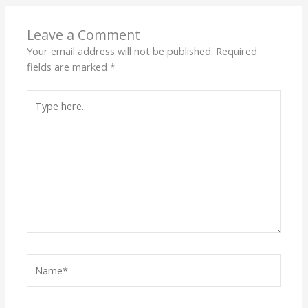
Leave a Comment
Your email address will not be published.
Required
fields are marked
*
Type
here..
Name*