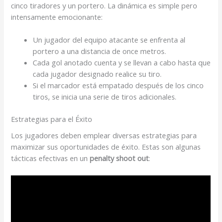
cinco tiradores y un portero. La dinámica es simple pero
intensamente emocionante:
Un jugador del equipo atacante se enfrenta al
portero a una distancia de once metros.
Cada gol anotado cuenta y se llevan a cabo hasta que
cada jugador designado realice su tiro.
Si el marcador está empatado después de los cinco
tiros, se inicia una serie de tiros adicionales.
Estrategias para el Éxito
Los jugadores deben emplear diversas estrategias para
maximizar sus oportunidades de éxito. Estas son algunas
tácticas efectivas en un
penalty shoot out
: