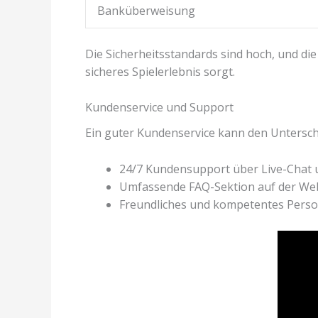
Banküberweisung
Die Sicherheitsstandards sind hoch, und di
sicheres Spielerlebnis sorgt.
Kundenservice und Support
Ein guter Kundenservice kann den Untersc
24/7 Kundensupport über Live-Chat u
Umfassende FAQ-Sektion auf der Web
Freundliches und kompetentes Personal