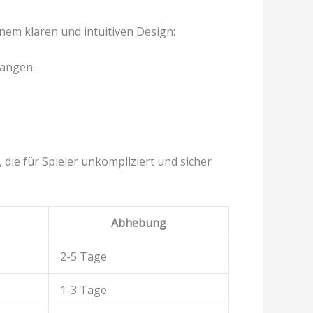
nem klaren und intuitiven Design:
langen.
 die für Spieler unkompliziert und sicher
Abhebung
2-5 Tage
1-3 Tage