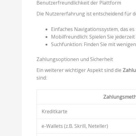
Benutzerfreundlichkeit der Plattform
Die Nutzererfahrung ist entscheidend für d
Einfaches Navigationssystem, das es S
Mobilfreundlich: Spielen Sie jederze
Suchfunktion: Finden Sie mit wenigen
Zahlungsoptionen und Sicherheit
Ein weiterer wichtiger Aspekt sind die
Zahlu
sind:
Zahlungsmet
Kreditkarte
e-Wallets (z.B. Skrill, Neteller)