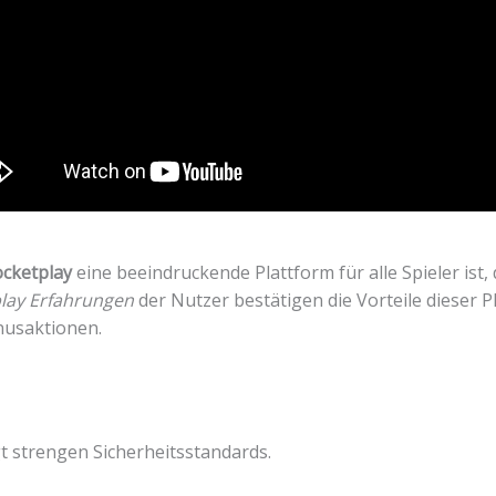
cketplay
eine beeindruckende Plattform für alle Spieler ist
lay Erfahrungen
der Nutzer bestätigen die Vorteile dieser 
nusaktionen.
egt strengen Sicherheitsstandards.