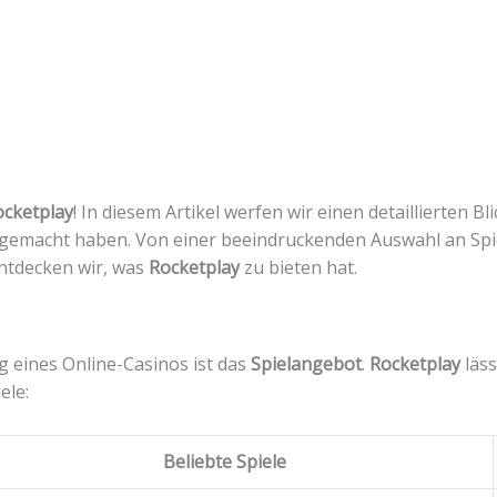
ocketplay
! In diesem Artikel werfen wir einen detaillierten Bl
o gemacht haben. Von einer beeindruckenden Auswahl an Spi
entdecken wir, was
Rocketplay
zu bieten hat.
 eines Online-Casinos ist das
Spielangebot
.
Rocketplay
läss
ele:
Beliebte Spiele