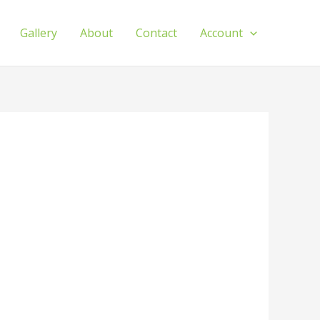
Gallery
About
Contact
Account