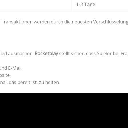
1-3 Tage
e Transaktionen werden durch die neuesten Verschlüsselung
hied ausmachen.
Rocketplay
stellt sicher, dass Spieler bei F
nd E-Mail.
site.
, das bereit ist, zu helfen.