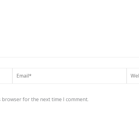
Email*
Webs
s browser for the next time I comment.