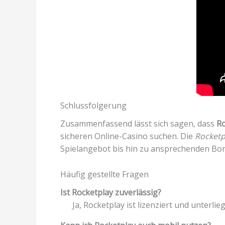
Schlussfolgerung
Zusammenfassend lässt sich sagen, dass
Ro
sicheren Online-Casino suchen. Die
Rocketp
Spielangebot bis hin zu ansprechenden Bo
Häufig gestellte Fragen
Ist Rocketplay zuverlässig?
Ja, Rocketplay ist lizenziert und unterli