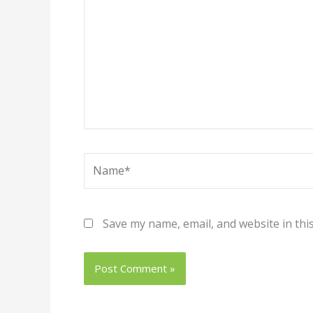
Name*
Save my name, email, and website in thi