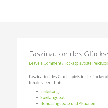
Skip
to
content
Faszination des Glücks
Leave a Comment
/
rocketplayosterreich.c
Faszination des Glücksspiels in der Rocketp
Inhaltsverzeichnis
Einleitung
Spielangebot
Bonusangebote und Aktionen