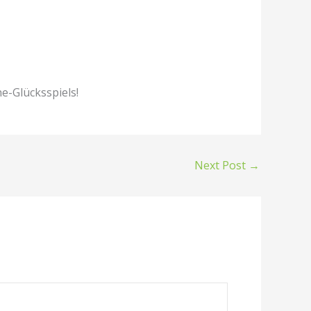
e-Glücksspiels!
Next Post
→