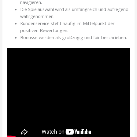
navigieren.
Die Spielauswahl wird als umfangreich und aufregend
wahrgenommen.
Kundenservice steht häufig im Mittelpunkt der
positiven Bewertungen.
Bonusse werden als großzügig und fair beschrieben.