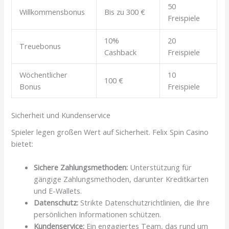
50
Willkommensbonus
Bis zu 300 €
Freispiele
10%
20
Treuebonus
Cashback
Freispiele
Wöchentlicher
10
100 €
Bonus
Freispiele
Sicherheit und Kundenservice
Spieler legen großen Wert auf Sicherheit. Felix Spin Casino
bietet:
Sichere Zahlungsmethoden:
Unterstützung für
gängige Zahlungsmethoden, darunter Kreditkarten
und E-Wallets.
Datenschutz:
Strikte Datenschutzrichtlinien, die Ihre
persönlichen Informationen schützen.
Kundenservice:
Ein engagiertes Team, das rund um