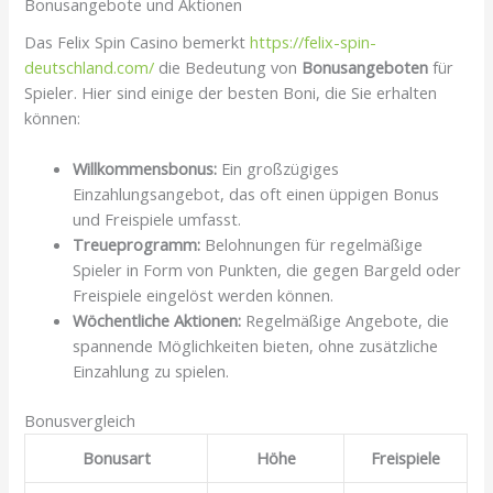
Bonusangebote und Aktionen
Das Felix Spin Casino bemerkt
https://felix-spin-
deutschland.com/
die Bedeutung von
Bonusangeboten
für
Spieler. Hier sind einige der besten Boni, die Sie erhalten
können:
Willkommensbonus:
Ein großzügiges
Einzahlungsangebot, das oft einen üppigen Bonus
und Freispiele umfasst.
Treueprogramm:
Belohnungen für regelmäßige
Spieler in Form von Punkten, die gegen Bargeld oder
Freispiele eingelöst werden können.
Wöchentliche Aktionen:
Regelmäßige Angebote, die
spannende Möglichkeiten bieten, ohne zusätzliche
Einzahlung zu spielen.
Bonusvergleich
Bonusart
Höhe
Freispiele