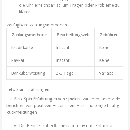
die Uhr erreichbar ist, um Fragen oder Probleme zu
klären.
Verfügbare Zahlungsmethoden
Zahlungsmethode
Bearbeitungszeit
Gebühren
Kreditkarte
Instant
Keine
PayPal
Instant
Keine
Banküberweisung
2-3 Tage
Variabel
Felix Spin Erfahrungen
Die
Felix Spin Erfahrungen
von Spielern variieren, aber viele
berichten von positiven Erlebnissen. Hier sind einige häufige
Rückmeldungen:
Die Benutzeroberfläche ist intuitiv und einfach zu