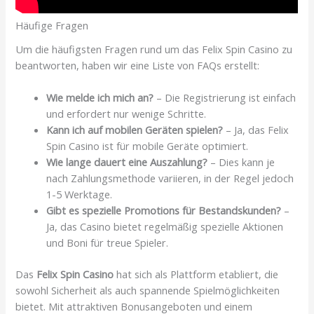
Häufige Fragen
Um die häufigsten Fragen rund um das Felix Spin Casino zu
beantworten, haben wir eine Liste von FAQs erstellt:
Wie melde ich mich an?
– Die Registrierung ist einfach
und erfordert nur wenige Schritte.
Kann ich auf mobilen Geräten spielen?
– Ja, das Felix
Spin Casino ist für mobile Geräte optimiert.
Wie lange dauert eine Auszahlung?
– Dies kann je
nach Zahlungsmethode variieren, in der Regel jedoch
1-5 Werktage.
Gibt es spezielle Promotions für Bestandskunden?
–
Ja, das Casino bietet regelmäßig spezielle Aktionen
und Boni für treue Spieler.
Das
Felix Spin Casino
hat sich als Plattform etabliert, die
sowohl Sicherheit als auch spannende Spielmöglichkeiten
bietet. Mit attraktiven Bonusangeboten und einem