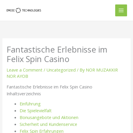
Skip
Main
to
Men
content
Fantastische Erlebnisse im
Felix Spin Casino
Leave a Comment
/
Uncategorized
/ By
NOR MUZAKKIR
NOR AYOB
Fantastische Erlebnisse im Felix Spin Casino
Inhaltsverzeichnis
Einführung
Die Spielevielfalt
Bonusangebote und Aktionen
Sicherheit und Kundenservice
Felix Spin Erfahrungen