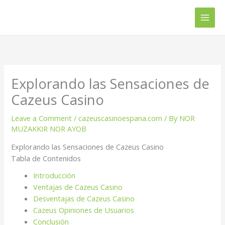
Skip
Main
to
Men
content
Explorando las Sensaciones de
Cazeus Casino
Leave a Comment
/
cazeuscasinoespana.com
/ By
NOR
MUZAKKIR NOR AYOB
Explorando las Sensaciones de Cazeus Casino
Tabla de Contenidos
Introducción
Ventajas de Cazeus Casino
Desventajas de Cazeus Casino
Cazeus Opiniones de Usuarios
Conclusión