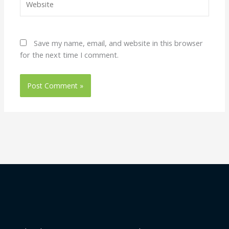
Save my name, email, and website in this browser
for the next time I comment.