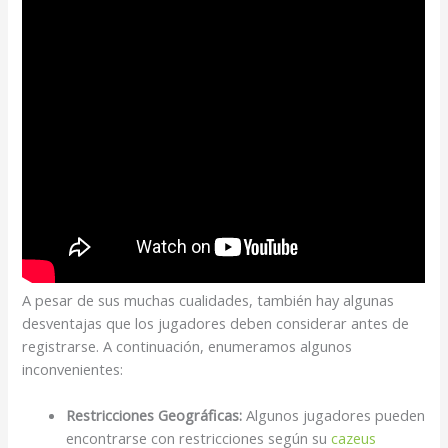
A pesar de sus muchas cualidades, también hay algunas
desventajas que los jugadores deben considerar antes de
registrarse. A continuación, enumeramos algunos
inconvenientes:
Restricciones Geográficas:
Algunos jugadores pueden
encontrarse con restricciones según su
cazeus