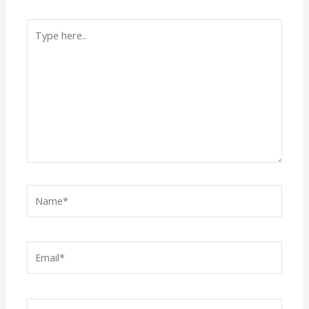
Type
here..
Name*
Email*
Website