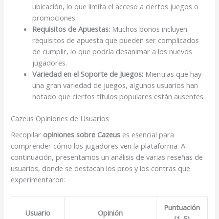
ubicación, lo que limita el acceso a ciertos juegos o
promociones.
Requisitos de Apuestas:
Muchos bonos incluyen
requisitos de apuesta que pueden ser complicados
de cumplir, lo que podría desanimar a los nuevos
jugadores.
Variedad en el Soporte de Juegos:
Mientras que hay
una gran variedad de juegos, algunos usuarios han
notado que ciertos títulos populares están ausentes.
Cazeus Opiniones de Usuarios
Recopilar
opiniones sobre Cazeus
es esencial para
comprender cómo los jugadores ven la plataforma. A
continuación, presentamos un análisis de varias reseñas de
usuarios, donde se destacan los pros y los contras que
experimentaron:
Puntuación
Usuario
Opinión
(1-5)