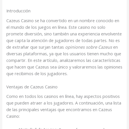
Introducción
Cazeus Casino se ha convertido en un nombre conocido en
el mundo de los juegos en línea. Este casino no solo
promete diversión, sino también una experiencia envolvente
que capta la atención de jugadores de todas partes. No es
de extrañar que surjan tantas
opiniones sobre Cazeus
en
diversas plataformas, ya que los usuarios tienen mucho que
compartir. En este artículo, analizaremos las características
que hacen que Cazeus sea único y valoraremos las opiniones
que recibimos de los jugadores.
Ventajas de Cazeus Casino
Como en todos los casinos en línea, hay aspectos positivos
que pueden atraer a los jugadores. A continuación, una lista
de las principales ventajas que encontramos en Cazeus
Casino: