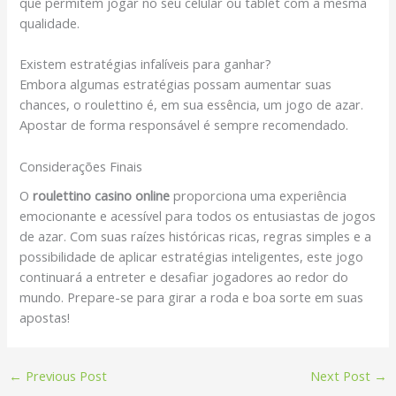
que permitem jogar no seu celular ou tablet com a mesma
qualidade.
Existem estratégias infalíveis para ganhar?
Embora algumas estratégias possam aumentar suas
chances, o roulettino é, em sua essência, um jogo de azar.
Apostar de forma responsável é sempre recomendado.
Considerações Finais
O
roulettino casino online
proporciona uma experiência
emocionante e acessível para todos os entusiastas de jogos
de azar. Com suas raízes históricas ricas, regras simples e a
possibilidade de aplicar estratégias inteligentes, este jogo
continuará a entreter e desafiar jogadores ao redor do
mundo. Prepare-se para girar a roda e boa sorte em suas
apostas!
←
Previous Post
Next Post
→