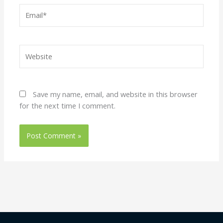
Email*
Website
Save my name, email, and website in this browser
for the next time I comment.