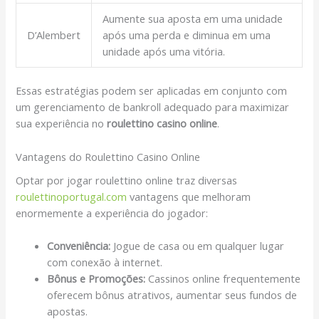
Aumente sua aposta em uma unidade
D’Alembert
após uma perda e diminua em uma
unidade após uma vitória.
Essas estratégias podem ser aplicadas em conjunto com
um gerenciamento de bankroll adequado para maximizar
sua experiência no
roulettino casino online
.
Vantagens do Roulettino Casino Online
Optar por jogar roulettino online traz diversas
roulettinoportugal.com
vantagens que melhoram
enormemente a experiência do jogador:
Conveniência:
Jogue de casa ou em qualquer lugar
com conexão à internet.
Bônus e Promoções:
Cassinos online frequentemente
oferecem bônus atrativos, aumentar seus fundos de
apostas.