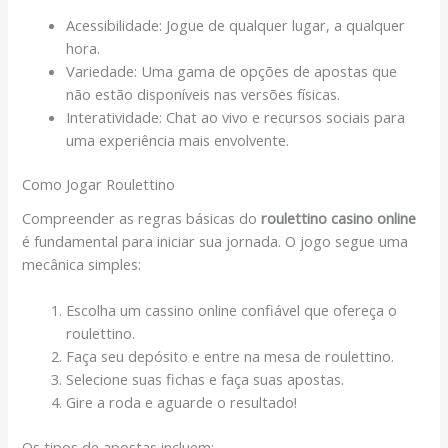
Acessibilidade: Jogue de qualquer lugar, a qualquer
hora.
Variedade: Uma gama de opções de apostas que
não estão disponíveis nas versões físicas.
Interatividade: Chat ao vivo e recursos sociais para
uma experiência mais envolvente.
Como Jogar Roulettino
Compreender as regras básicas do
roulettino casino online
é fundamental para iniciar sua jornada. O jogo segue uma
mecânica simples:
Escolha um cassino online confiável que ofereça o
roulettino.
Faça seu depósito e entre na mesa de roulettino.
Selecione suas fichas e faça suas apostas.
Gire a roda e aguarde o resultado!
Os tipos de apostas incluem: