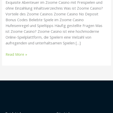
Exquisite Abenteuer im Zoome Casino mit Freispielen und
ohne
ohne Einzahlung Inhaltsverzeichnis Was ist Zoome Casino?
Einzahlung
Vorteile des Zoome Casinos Zoome Casino No Deposit
Bonus Codes Beliebte Spiele im Zoome Casino
Hufeisenregel und Spieltipps Häufig gestellte Fragen Was
ist Zoome Casino? Zoome Casino ist eine hochmoderne
Online-Spielplattform, die Spielern eine Vielzahl von
aufregenden und unterhaltsamen Spielen […]
Read More »