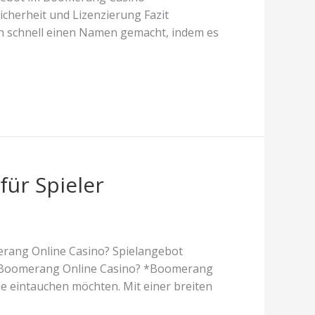
herheit und Lizenzierung Fazit
h schnell einen Namen gemacht, indem es
ür Spieler
erang Online Casino? Spielangebot
as Boomerang Online Casino? *Boomerang
ele eintauchen möchten. Mit einer breiten