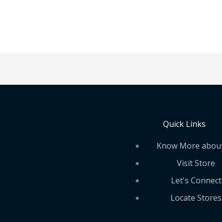
Quick Links
Know More abou
Visit Store
Let's Connect
Locate Stores