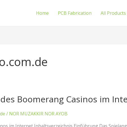
Home
PCB Fabrication
All Products
o.com.de
t des Boomerang Casinos im Int
.de
/
NOR MUZAKKIR NOR AYOB
nos im Internet Inhaltsverzeichnis Einführung Das Spiela