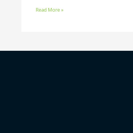
Read More »