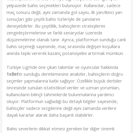
yelpazede bahis seçenekleri bulunuyor. Kullanıcılar, sadece
maç sonucu değil, aynı zamanda gol sayısı, ilk yarı/ikinci yarı
sonuçları gibi çeşitli bahis türleriyle de şanslarını
deneyebilirler. Bu çeşitlilik, bahisçilerin stratejilerini
zenginleştirmelerine ve farklı senaryolar üzerinde
düşünmelerine olanak tanır. Ayrıca, platformun sunduğu canlı
bahis seçeneği sayesinde, maç sırasında değişen koşullara
anında tepki vererek kazanç potansiyelini artırmak mümkün.
Türkiye Ligi’nde öne çıkan takımlar ve oyuncular hakkında
1xBet
‘in sunduğu derinlemesine analizler, bahisçilerin doğru
seçimler yapmalarına katkı sağlıyor. Özellikle büyük derbiler
öncesinde sunulan istatistiksel veriler ve uzman yorumları,
kullanıcıların bilinçli tahminlerde bulunmalarına yardımcı
oluyor. Platformun sağladığı bu detaylı bilgiler sayesinde,
bahisçiler sadece sezgilerine değil aynı zamanda verilere
dayalı kararlar alarak daha başarılı olabilirler.
Bahis severlerin dikkat etmesi gereken bir diğer önemli