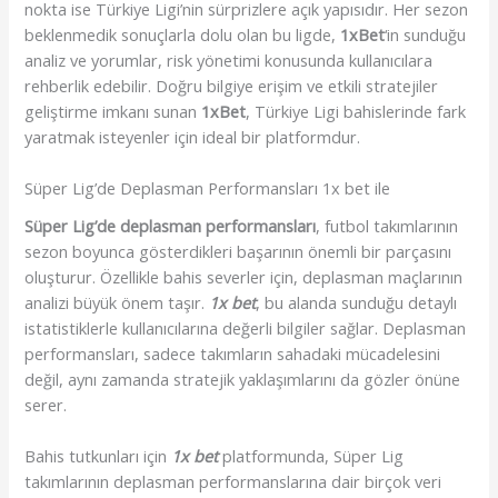
nokta ise Türkiye Ligi’nin sürprizlere açık yapısıdır. Her sezon
beklenmedik sonuçlarla dolu olan bu ligde,
1xBet
‘in sunduğu
analiz ve yorumlar, risk yönetimi konusunda kullanıcılara
rehberlik edebilir. Doğru bilgiye erişim ve etkili stratejiler
geliştirme imkanı sunan
1xBet
, Türkiye Ligi bahislerinde fark
yaratmak isteyenler için ideal bir platformdur.
Süper Lig’de Deplasman Performansları 1x bet ile
Süper Lig’de deplasman performansları
, futbol takımlarının
sezon boyunca gösterdikleri başarının önemli bir parçasını
oluşturur. Özellikle bahis severler için, deplasman maçlarının
analizi büyük önem taşır.
1x bet
, bu alanda sunduğu detaylı
istatistiklerle kullanıcılarına değerli bilgiler sağlar. Deplasman
performansları, sadece takımların sahadaki mücadelesini
değil, aynı zamanda stratejik yaklaşımlarını da gözler önüne
serer.
Bahis tutkunları için
1x bet
platformunda, Süper Lig
takımlarının deplasman performanslarına dair birçok veri