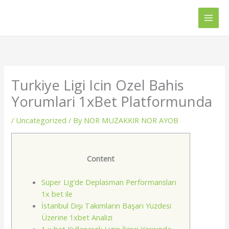
Skip
Main
to
Men
content
Turkiye Ligi Icin Ozel Bahis
Yorumlari 1xBet Platformunda
/
Uncategorized
/ By
NOR MUZAKKIR NOR AYOB
Content
Süper Lig’de Deplasman Performansları
1x bet ile
İstanbul Dışı Takımların Başarı Yüzdesi
Üzerine 1xbet Analizi