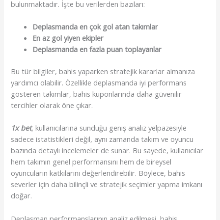
bulunmaktadır. İşte bu verilerden bazıları:
Deplasmanda en çok gol atan takımlar
En az gol yiyen ekipler
Deplasmanda en fazla puan toplayanlar
Bu tür bilgiler, bahis yaparken stratejik kararlar almanıza
yardımcı olabilir. Özellikle deplasmanda iyi performans
gösteren takımlar, bahis kuponlarında daha güvenilir
tercihler olarak öne çıkar.
1x bet
, kullanıcılarına sunduğu geniş analiz yelpazesiyle
sadece istatistikleri değil, aynı zamanda takım ve oyuncu
bazında detaylı incelemeler de sunar. Bu sayede, kullanıcılar
hem takımın genel performansını hem de bireysel
oyuncuların katkılarını değerlendirebilir. Böylece, bahis
severler için daha bilinçli ve stratejik seçimler yapma imkanı
doğar.
Deplasman performanslarının analiz edilmesi, bahis