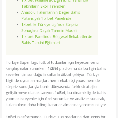
1 x bet Kullanarak Ligin İkinci Yarısında
Takımların Skor Trendleri
Anadolu Takımlarının Değer Bahis
Potansiyeli 1 x bet Panelinde
1xbet ile Türkiye Ligi’nde Sürpriz
Sonuçlara Dayalı Tahmin Modeli
1 x bet Panelinde Bölgesel Rekabetlerde
Bahis Tercihi Eğilimleri
Türkiye Süper Ligi, futbol tutkunları için heyecan verici
karşılaşmalar sunarken,
1xBet
platformu da bu ligin bahis
severler için sunduğu fırsatlarla dikkat çekiyor. Türkiye
Ligi’nde oynanan maçlar, hem rekabetçi yapısı hem de
sürpriz sonuçlarıyla bahis dünyasında farklı stratejiler
geliştirmeye olanak tanıyor.
1xBet
, bu dinamik ligde bahis
yapmak isteyenler için özel yorumlar ve analizler sunarak,
kullanıcıların daha bilinçli kararlar almasına yardımcı oluyor.
1xBet
platformunda, Türkiye Ligi maçlarına dair geniş bir