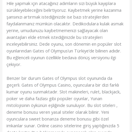
Hile yapmak için atacağınız adımların sizi büyük kayıplara
sürükleyebileceğini belirtiyoruz. Kaybetmek yerine kazanma
şansınızı artırmak istediğinizde ise bazı stratejilerden
faydalanmanız mümkün olacaktır. Dedikodulara kulak asmak
yerine, umudunuzu kaybetmemenizi sağlayacak olan
avantajları elde etmek istediğinizde bu stratejileri
inceleyebilirsiniz. Dede oyunu, son dönemin en popüler slot
oyunlarından Gates of Olympus’un Türkiye’de bilinen adıdır.
Bu eğlenceli oyunun özellikle bedava dönüş versiyonu ilgi
çekiyor.
Benzer bir durum Gates of Olympus slot oyununda da
geçerli. Gates of Olympus Casino, oyunculara bir dizi farklı
kumar oyunu sunmaktadır. Slot makineleri, rulet, blackjack,
poker ve daha fazlası gibi popüler oyunlar, Yunan
mitolojisinin öykünün eşliğinde sunuluyor. Bu slot siteleri ,
deneme bonusu veren yasal siteler olarak bilinir. Yeni
oyunculara sweet bonanza deneme bonusu gibi özel
imkanlar sunar. Online casino sitelerine giriş yaptığınızda 5