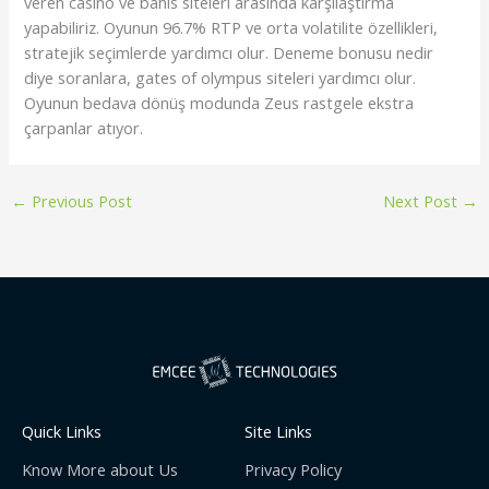
veren casino ve bahis siteleri arasında karşılaştırma
yapabiliriz. Oyunun 96.7% RTP ve orta volatilite özellikleri,
stratejik seçimlerde yardımcı olur. Deneme bonusu nedir
diye soranlara, gates of olympus siteleri yardımcı olur.
Oyunun bedava dönüş modunda Zeus rastgele ekstra
çarpanlar atıyor.
←
Previous Post
Next Post
→
Quick Links
Site Links
Know More about Us
Privacy Policy