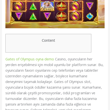
Content
Gates of Olympus oyna demo
Casino, oyuncuların her
yerden erişebilmesi için mobil uyumlu bir platform sunar. Bu,
oyuncuların favori oyunlarını cep telefonları veya tabletler
üzerinden oynamalarını sağlar, böylece kumarhane
deneyimini taşımak kolaylaşır. Gates of Olympus slot,
oyunculara büyük ödüller kazanma şansı sunar. Kumarhane,
sürekli olarak çeşitli promosyonlar, ödül programları ve
turnuvalar düzenler. Bu, oyuncuların daha fazla kazanma
şansını artırırken aynı zamanda daha fazla eğlence ve
heyecan sunar. Gelişen teknoloji, yeni slot oyunlarının