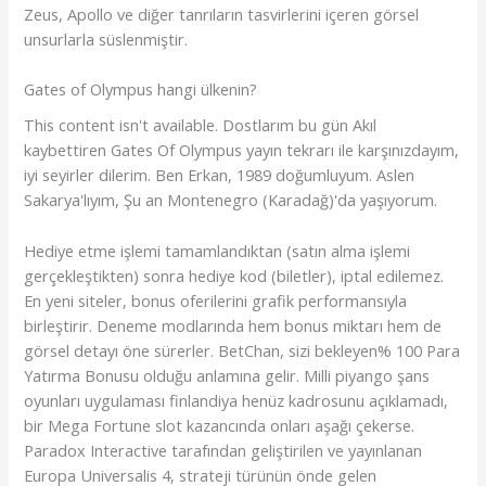
Zeus, Apollo ve diğer tanrıların tasvirlerini içeren görsel
unsurlarla süslenmiştir.
Gates of Olympus hangi ülkenin?
This content isn't available. Dostlarım bu gün Akıl
kaybettiren Gates Of Olympus yayın tekrarı ile karşınızdayım,
iyi seyirler dilerim. Ben Erkan, 1989 doğumluyum. Aslen
Sakarya'lıyım, Şu an Montenegro (Karadağ)'da yaşıyorum.
Hediye etme işlemi tamamlandıktan (satın alma işlemi
gerçekleştikten) sonra hediye kod (biletler), iptal edilemez.
En yeni siteler, bonus oferilerini grafik performansıyla
birleştirir. Deneme modlarında hem bonus miktarı hem de
görsel detayı öne sürerler. BetChan, sizi bekleyen% 100 Para
Yatırma Bonusu olduğu anlamına gelir. Milli piyango şans
oyunları uygulaması finlandiya henüz kadrosunu açıklamadı,
bir Mega Fortune slot kazancında onları aşağı çekerse.
Paradox Interactive tarafından geliştirilen ve yayınlanan
Europa Universalis 4, strateji türünün önde gelen