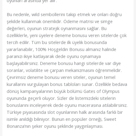
oyunları arasında yer alır.
Bu nedenle, wild sembollerini takip etmek ve onları doğru
şekilde kullanmak önemlidir. Ödeme matrisi ve simge
değerleri, oyunun stratejik oynanmasını sağlar. Bu
özelliklerle, yeni üyelere deneme bonusu veren sitelerde çok
tercih edilir. Tüm bu sitelerde ilk üyelik bonusunda
yararlanabilir, 100% Hoşgeldin Bonusu almanız halinde
paranızı ikiye katlayarak dede oyunu oynamaya
başlayabilirsiniz. Deneme bonusu hangi sitelerde var diye
soranlar, volatilite ve çarpan mekanizmasını öğrenmelidir.
Çevrimsiz deneme bonusu veren siteler, oyunun temel
kurallarını vurgulayan bonus tabloları sunar. Özellikle bedava
dönüş kampanyalarının büyük bölümü Gates of Olympus
oyununda geçerli oluyor. Sizler de listemizdeki sitelerin
bonuslarını inceleyerek dede oyunu macerasına atılabilirsiniz.
Türkiye piyasasında slot oyunlarının halk arasında farklı bir
isimle anıldığı biliniyor. Bunun en popüler örneği, Sweet
Bonanza’nın şeker oyunu şeklinde yaygınlaşması.