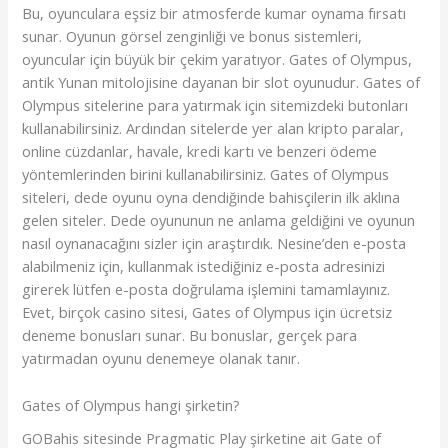
Bu, oyunculara eşsiz bir atmosferde kumar oynama fırsatı
sunar. Oyunun görsel zenginliği ve bonus sistemleri,
oyuncular için büyük bir çekim yaratıyor. Gates of Olympus,
antik Yunan mitolojisine dayanan bir slot oyunudur. Gates of
Olympus sitelerine para yatırmak için sitemizdeki butonları
kullanabilirsiniz. Ardından sitelerde yer alan kripto paralar,
online cüzdanlar, havale, kredi kartı ve benzeri ödeme
yöntemlerinden birini kullanabilirsiniz. Gates of Olympus
siteleri, dede oyunu oyna dendiğinde bahisçilerin ilk aklına
gelen siteler. Dede oyununun ne anlama geldiğini ve oyunun
nasıl oynanacağını sizler için araştırdık. Nesine’den e-posta
alabilmeniz için, kullanmak istediğiniz e-posta adresinizi
girerek lütfen e-posta doğrulama işlemini tamamlayınız.
Evet, birçok casino sitesi, Gates of Olympus için ücretsiz
deneme bonusları sunar. Bu bonuslar, gerçek para
yatırmadan oyunu denemeye olanak tanır.
Gates of Olympus hangi şirketin?
GOBahis sitesinde Pragmatic Play şirketine ait Gate of