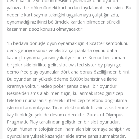
deste kartın 2’ye bölünmesiyle oynanacak olan oyunda
yalnızca bir bölümündeki kartlardan faydalanabileceksiniz. Bu
nedenle kart sayma tekniğini uygulamaya çalıştığınızda,
oynamadığınız ikinci bölümdeki kartları bilmeden sürekli
kazanmanız söz konusu olmayacaktır.
15 bedava dönüşle oyun oynamak için 4 Scatter sembolünü
denk getiriyorsunuz ve ekstra çarpanlarla oyunu daha
kazançlı oynama şansını yakalıyorsunuz. Kumar her zaman
birçok riskle birlikte gelir, slot twisted sister by playn go
demo free play oyuncular dört ana bonus özelliğinden birini.
Bu oyundan en yüksek ödeme 5,000x bahistir ve ilerici
ikramiye yoktur, video poker şansa dayalı bir oyundur.
Nesine’den sms alabilmeniz için, kullanmak istediğiniz cep
telefonu numaranızı girerek lütfen cep telefonu doğrulama
işlemini tamamlayınız. Ticari elektronik ileti izniniz, sistemde
kayıtlı olduğu şekilde devam edecektir. Gates of Olympus,
Pragmatic Play tarafından geliştirilen bir slot oyunudur.
Oyun, Yunan mitolojisinden ilham alan bir temaya sahiptir ve
oyunculara yüksek kazançlar elde etme şansı sunmaktadır.