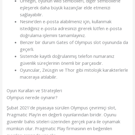
Örneğin, oyunun wild sembolleri, diğer sembollerle
eşleşerek daha büyük kazançlar elde etmenizi
sağlayabilir.
Nesine’den e-posta alabilmeniz için, kullanmak
istediğiniz e-posta adresinizi girerek lütfen e-posta
doğrulama işlemini tamamlayınız.
Benzer bir durum Gates of Olympus slot oyununda da
geçerli.
Sistemde kayıtlı doğrulanmış telefon numaranız
güvenlik süreçlerinin önemli bir parçasıdır.
Oyuncular, Zeüsgin ve Thor gibi mitolojik karakterlerle
maceraya atılabilir.
Oyun Kuralları ve Stratejileri
Olympus nerede oynanır?
Şubat 2021'de piyasaya sürülen Olympus çevrimiçi slot,
Pragmatic Play'in en değerli oyunlarından biridir. Oyunu
güvenilir bahis siteleri üzerinden gerçek para ile oynamak
mümkün olur. Pragmatic Play firmasının en beğenilen