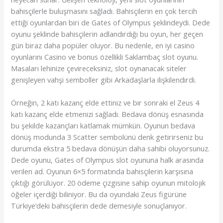
bahisçilerle buluşmasını sağladı. Bahisçilerin en çok tercih
ettiği oyunlardan biri de Gates of Olympus şeklindeydi. Dede
oyunu şeklinde bahisçilerin adlandırdığı bu oyun, her geçen
gün biraz daha popüler oluyor. Bu nedenle, en iyi casino
oyunlarını Casino ve bonus özellikli Saklambaç slot oyunu.
Masaları lehinize çevireceksiniz, slot oynanacak siteler
genişleyen vahşi semboller gibi Arkadaşlarla ilişkilendirdi.
Örneğin, 2 katı kazanç elde ettiniz ve bir sonraki el Zeus 4
katı kazanç elde etmenizi sağladı. Bedava dönüş esnasında
bu şekilde kazançları katlamak mümkün. Oyunun bedava
dönüş modunda 3 Scatter sembolünü denk getirirseniz bu
durumda ekstra 5 bedava dönüşün daha sahibi oluyorsunuz.
Dede oyunu, Gates of Olympus slot oyununa halk arasında
verilen ad. Oyunun 6×5 formatında bahisçilerin karşısına
çıktığı görülüyor. 20 ödeme çizgisine sahip oyunun mitolojik
öğeler içerdiği biliniyor. Bu da oyundaki Zeus figürüne
Türkiye’deki bahisçilerin dede demesiyle sonuçlanıyor.