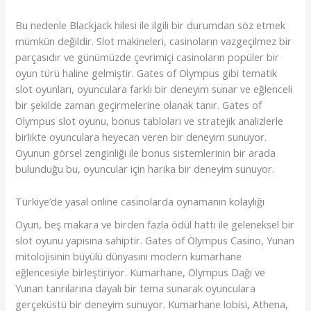
Bu nedenle Blackjack hilesi ile ilgili bir durumdan söz etmek
mümkün değildir. Slot makineleri, casinoların vazgeçilmez bir
parçasıdır ve günümüzde çevrimiçi casinoların popüler bir
oyun türü haline gelmiştir. Gates of Olympus gibi tematik
slot oyunları, oyunculara farklı bir deneyim sunar ve eğlenceli
bir şekilde zaman geçirmelerine olanak tanır. Gates of
Olympus slot oyunu, bonus tabloları ve stratejik analizlerle
birlikte oyunculara heyecan veren bir deneyim sunuyor.
Oyunun görsel zenginliği ile bonus sistemlerinin bir arada
bulunduğu bu, oyuncular için harika bir deneyim sunuyor.
Türkiye’de yasal online casinolarda oynamanın kolaylığı
Oyun, beş makara ve birden fazla ödül hattı ile geleneksel bir
slot oyunu yapısına sahiptir. Gates of Olympus Casino, Yunan
mitolojisinin büyülü dünyasını modern kumarhane
eğlencesiyle birleştiriyor. Kumarhane, Olympus Dağı ve
Yunan tanrılarına dayalı bir tema sunarak oyunculara
gerçeküstü bir deneyim sunuyor. Kumarhane lobisi, Athena,