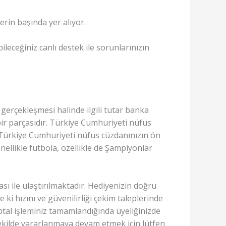
lerin başında yer alıyor.
leceğiniz canlı destek ile sorunlarınızın
 gerçekleşmesi halinde ilgili tutar banka
bir parçasıdır. Türkiye Cumhuriyeti nüfus
. Türkiye Cumhuriyeti nüfus cüzdanınızın ön
nellikle futbola, özellikle de Şampiyonlar
sı ile ulaştırılmaktadır. Hediyenizin doğru
ki hızını ve güvenilirliği çekim taleplerinde
ptal işleminiz tamamlandığında üyeliğinizde
şekilde yararlanmaya devam etmek için lütfen