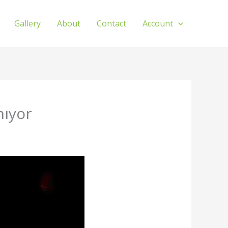
Gallery
About
Contact
Account
nıyor