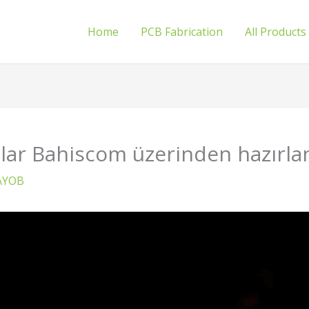
Home
PCB Fabrication
All Products
lar Bahiscom üzerinden hazırla
AYOB