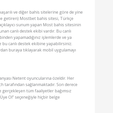
şarılı ve diğer bahis sitelerine göre de yine
e getiren) Mostbet bahis sitesi, Türkçe
açıklayıcı sunum yapan Most bahis sitesinin
unan canlı destek ekibi vardır. Bu canlı
kibinden yapamadığınız işlemlerde ve ya
e bu canlı destek ekibine yapabilirsiniz.
ardan buraya tıklayarak mobil uygulamayı
anyası Netent oyuncularına özeldir. Her
tech tarafından sağlanmaktadır. Son derece
e gerçekleşen tüm faaliyetler bağımsız
“Üye Ol” seçeneğiyle hiçbir belge