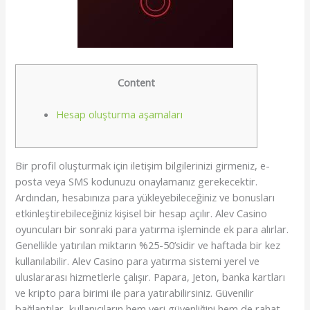
Content
Hesap oluşturma aşamaları
Bir profil oluşturmak için iletişim bilgilerinizi girmeniz, e-
posta veya SMS kodunuzu onaylamanız gerekecektir.
Ardından, hesabınıza para yükleyebileceğiniz ve bonusları
etkinleştirebileceğiniz kişisel bir hesap açılır. Alev Casino
oyuncuları bir sonraki para yatırma işleminde ek para alırlar.
Genellikle yatırılan miktarın %25-50’sidir ve haftada bir kez
kullanılabilir. Alev Casino para yatırma sistemi yerel ve
uluslararası hizmetlerle çalışır. Papara, Jeton, banka kartları
ve kripto para birimi ile para yatırabilirsiniz. Güvenilir
bağlantılar, kullanıcıların hem veri güvenliğini hem de rahat