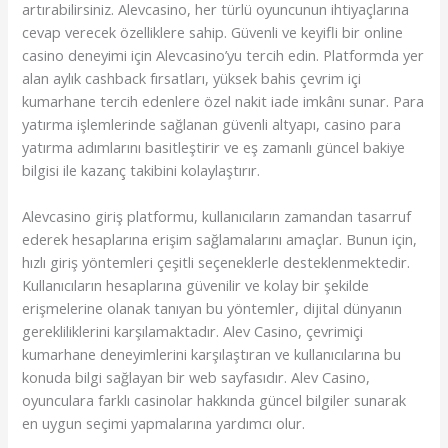
artırabilirsiniz. Alevcasino, her türlü oyuncunun ihtiyaçlarına
cevap verecek özelliklere sahip. Güvenli ve keyifli bir online
casino deneyimi için Alevcasino’yu tercih edin. Platformda yer
alan aylık cashback fırsatları, yüksek bahis çevrim içi
kumarhane tercih edenlere özel nakit iade imkânı sunar. Para
yatırma işlemlerinde sağlanan güvenli altyapı, casino para
yatırma adımlarını basitleştirir ve eş zamanlı güncel bakiye
bilgisi ile kazanç takibini kolaylaştırır.
Alevcasino giriş platformu, kullanıcıların zamandan tasarruf
ederek hesaplarına erişim sağlamalarını amaçlar. Bunun için,
hızlı giriş yöntemleri çeşitli seçeneklerle desteklenmektedir.
Kullanıcıların hesaplarına güvenilir ve kolay bir şekilde
erişmelerine olanak tanıyan bu yöntemler, dijital dünyanın
gerekliliklerini karşılamaktadır. Alev Casino, çevrimiçi
kumarhane deneyimlerini karşılaştıran ve kullanıcılarına bu
konuda bilgi sağlayan bir web sayfasıdır. Alev Casino,
oyunculara farklı casinolar hakkında güncel bilgiler sunarak
en uygun seçimi yapmalarına yardımcı olur.