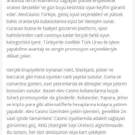
arasında tercih edilmemizi sağlayan yüksek erişilebilirlik
oranını destekler ve gün boyu kesintisiz oyun keyfini garanti
eder. AlevCasino Türkiye, geniş oyun seçenekleri ve yüksek
bahis oranlarıyla kullanıcılarına eşsiz bir deneyim sunar.
Curacao lisansı ile faaliyet gösteren platform, spor
bahislerinden canlı casinoya kadar birçok farklı oyun
kategorisini içerir. Türkiye’de özellikle Türk Lirası ile işlem
yapabilme avantajı ve zengin promosyon seçenekleriyle
dikkat çeker.
Gerçek krupiyelerle oynanan rulet, blackjack, poker ve
baccarat gibi masa oyunları canlı yayınla sunulur. Cuma ve
cumartesi günleri, özel yatırımlarda ek dönüşler veya yatırım
bonusları sunulur. Bazen Alev Casino kullanıcılarına küçük
tutarlı promosyonlar da gönderilir. Kullanıcılar, Papara, Jeton
ve kripto para gibi alternatiflerle hesaplarına kolayca yatırım
yapabilir. Alev Casino üzerinden çekim işlemleri, genellikle 24
saat içinde tamamlanır. Casino oyunlarında adaleti sağlayan
görünmez güç, RNG (Rastgele Sayı Üreteci) algoritmasıdır.
Bu sistem, her slot dönüşünün veya kart çekilişinin