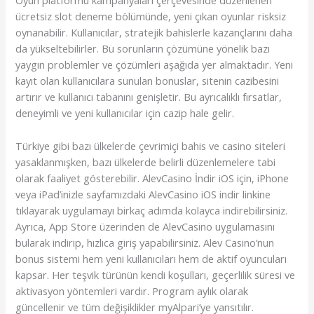
Oyun platformu kampanyaları çerçevesinde düzenlenen
ücretsiz slot deneme bölümünde, yeni çıkan oyunlar risksiz
oynanabilir. Kullanıcılar, stratejik bahislerle kazançlarını daha
da yükseltebilirler. Bu sorunların çözümüne yönelik bazı
yaygın problemler ve çözümleri aşağıda yer almaktadır. Yeni
kayıt olan kullanıcılara sunulan bonuslar, sitenin cazibesini
artırır ve kullanıcı tabanını genişletir. Bu ayrıcalıklı fırsatlar,
deneyimli ve yeni kullanıcılar için cazip hale gelir.
Türkiye gibi bazı ülkelerde çevrimiçi bahis ve casino siteleri
yasaklanmışken, bazı ülkelerde belirli düzenlemelere tabi
olarak faaliyet gösterebilir. AlevCasino İndir iOS için, iPhone
veya iPad’inizle sayfamızdaki AlevCasino iOS indir linkine
tıklayarak uygulamayı birkaç adımda kolayca indirebilirsiniz.
Ayrıca, App Store üzerinden de AlevCasino uygulamasını
bularak indirip, hızlıca giriş yapabilirsiniz. Alev Casino’nun
bonus sistemi hem yeni kullanıcıları hem de aktif oyuncuları
kapsar. Her teşvik türünün kendi koşulları, geçerlilik süresi ve
aktivasyon yöntemleri vardır. Program aylık olarak
güncellenir ve tüm değişiklikler myAlpari’ye yansıtılır.