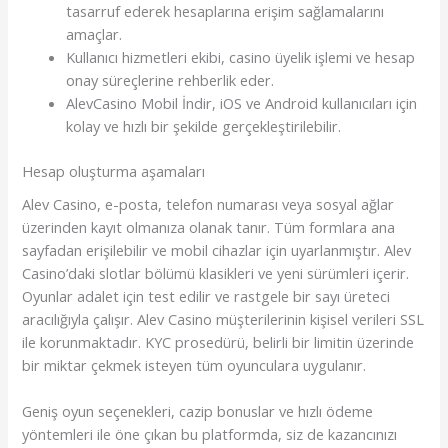
tasarruf ederek hesaplarına erişim sağlamalarını
amaçlar.
Kullanıcı hizmetleri ekibi, casino üyelik işlemi ve hesap
onay süreçlerine rehberlik eder.
AlevCasino Mobil İndir, iOS ve Android kullanıcıları için
kolay ve hızlı bir şekilde gerçekleştirilebilir.
Hesap oluşturma aşamaları
Alev Casino, e-posta, telefon numarası veya sosyal ağlar
üzerinden kayıt olmanıza olanak tanır. Tüm formlara ana
sayfadan erişilebilir ve mobil cihazlar için uyarlanmıştır. Alev
Casino’daki slotlar bölümü klasikleri ve yeni sürümleri içerir.
Oyunlar adalet için test edilir ve rastgele bir sayı üreteci
aracılığıyla çalışır. Alev Casino müşterilerinin kişisel verileri SSL
ile korunmaktadır. KYC prosedürü, belirli bir limitin üzerinde
bir miktar çekmek isteyen tüm oyunculara uygulanır.
Geniş oyun seçenekleri, cazip bonuslar ve hızlı ödeme
yöntemleri ile öne çıkan bu platformda, siz de kazancınızı