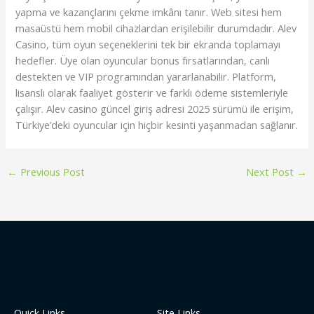
yapma ve kazançlarını çekme imkânı tanır. Web sitesi hem
masaüstü hem mobil cihazlardan erişilebilir durumdadır. Alev
Casino, tüm oyun seçeneklerini tek bir ekranda toplamayı
hedefler. Üye olan oyuncular bonus fırsatlarından, canlı
destekten ve VIP programından yararlanabilir. Platform,
lisanslı olarak faaliyet gösterir ve farklı ödeme sistemleriyle
çalışır. Alev casino güncel giriş adresi 2025 sürümü ile erişim,
Türkiye’deki oyuncular için hiçbir kesinti yaşanmadan sağlanır.
←
Previous Post
Next Post
→
Quick Links
Site Links